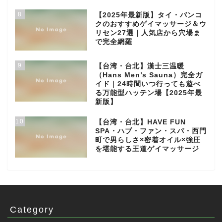
8
【2025年最新版】タイ・バンコ
クのおすすめゲイマッサージ＆ウ
リセン27選｜人気店から穴場ま
で完全網羅
9
【台湾・台北】漢士三温暖
（Hans Men’s Sauna）完全ガ
イド｜24時間いつ行っても遊べ
る万能型ハッテン場【2025年最
新版】
10
【台湾・台北】HAVE FUN
SPA・ハブ・ファン・スパ・西門
町で男らしさ×密着オイル×強圧
を堪能する王道ゲイマッサージ
Category