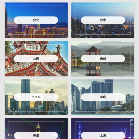
台北
台中
台南
高雄
ソウル
釜山
香港
上海