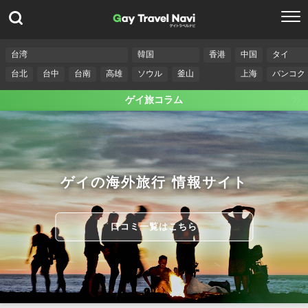
台湾
韓国
香港
中国
タイ
台北
台中
台南
高雄
ソウル
釜山
上海
バンコク
ゲイ旅コラム
ゲイの海外旅行 情報サイト
口コミ一覧はこちら