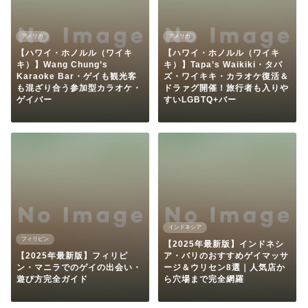
アメリカ
アメリカ
【ハワイ・ホノルル（ワイキ
【ハワイ・ホノルル（ワイキ
キ）】Wang Chung’s
キ）】Tapa’s Waikiki・タパ
Karaoke Bar・ゲイも観光客
ズ・ワイキキ・カラオケ復活＆
も混ざり合う参加型カラオケ・
ドラァグ開催！旅行者も入りや
ゲイバー
すいLGBTQ+バー
インドネシア
フィリピン
【2025年最新版】インドネシ
【2025年最新版】フィリピ
ア・バリのおすすめゲイマッサ
ン・マニラでのゲイの出会い・
ージ＆ウリセン8選｜人気店か
遊び方完全ガイド
ら穴場まで完全網羅