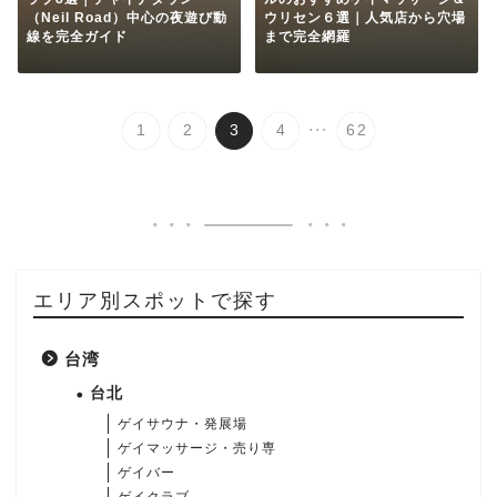
（Neil Road）中心の夜遊び動
ウリセン６選｜人気店から穴場
線を完全ガイド
まで完全網羅
...
1
2
3
4
62
エリア別スポットで探す
台湾
台北
ゲイサウナ・発展場
ゲイマッサージ・売り専
ゲイバー