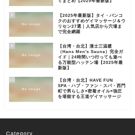
ミまとめ【2025年最新版】
8
【2025年最新版】タイ・バンコ
クのおすすめゲイマッサージ＆ウ
リセン27選｜人気店から穴場ま
で完全網羅
9
【台湾・台北】漢士三温暖
（Hans Men’s Sauna）完全ガ
イド｜24時間いつ行っても遊べ
る万能型ハッテン場【2025年最
新版】
10
【台湾・台北】HAVE FUN
SPA・ハブ・ファン・スパ・西門
町で男らしさ×密着オイル×強圧
を堪能する王道ゲイマッサージ
Category