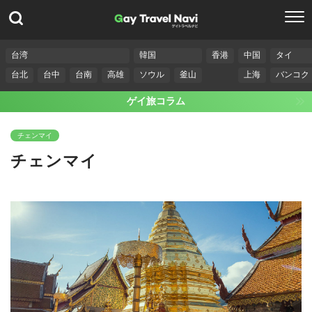
台湾
韓国
香港
中国
タイ
台北
台中
台南
高雄
ソウル
釜山
上海
バンコク
ゲイ旅コラム
チェンマイ
チェンマイ