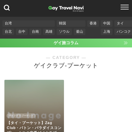
台湾
韓国
香港
中国
タイ
台北
台中
台南
高雄
ソウル
釜山
上海
バンコク
ゲイ旅コラム
― CATEGORY ―
ゲイクラブ-プーケット
ゲイクラブ-プーケット
【タイ・プーケット】Zag
Club・パトン・パラダイスコン