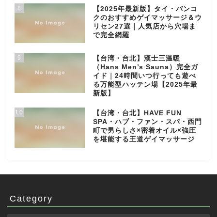
8
【2025年最新版】タイ・バンコ
クのおすすめゲイマッサージ＆ウ
リセン27選｜人気店から穴場ま
で完全網羅
9
【台湾・台北】漢士三温暖
（Hans Men’s Sauna）完全ガ
イド｜24時間いつ行っても遊べ
る万能型ハッテン場【2025年最
新版】
10
【台湾・台北】HAVE FUN
SPA・ハブ・ファン・スパ・西門
町で男らしさ×密着オイル×強圧
を堪能する王道ゲイマッサージ
Category