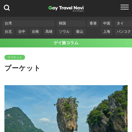
台湾
韓国
香港
中国
タイ
台北
台中
台南
高雄
ソウル
釜山
上海
バンコク
ゲイ旅コラム
プーケット
プーケット