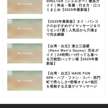
SHELTER（シェルター）徹底ガ
イド｜料金・客層・行き方・口コ
ミまとめ【2025年最新版】
8
【2025年最新版】タイ・バンコ
クのおすすめゲイマッサージ＆ウ
リセン27選｜人気店から穴場ま
で完全網羅
9
【台湾・台北】漢士三温暖
（Hans Men’s Sauna）完全ガ
イド｜24時間いつ行っても遊べ
る万能型ハッテン場【2025年最
新版】
10
【台湾・台北】HAVE FUN
SPA・ハブ・ファン・スパ・西門
町で男らしさ×密着オイル×強圧
を堪能する王道ゲイマッサージ