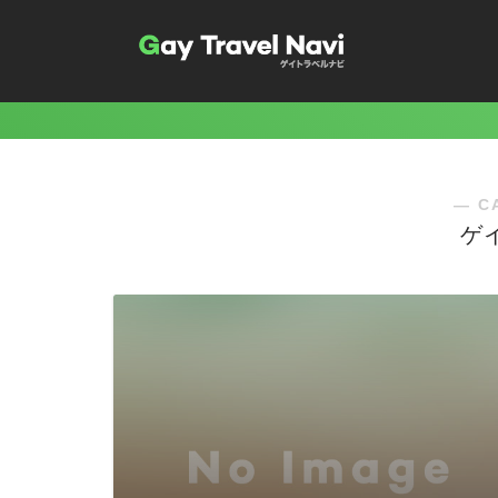
― C
ゲ