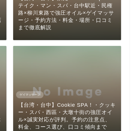
テイク・マン・スパ・台中駅近・民権
路×柳川東路で強圧オイル×ゲイマッサ
店
ージ・予約方法・料金・場所・口コミ
まで徹底解説
ゲイマッサージ
【台湾・台中】Cookie SPA！・クッキ
ー・スパ・西區・大墩十街の強圧オイ
ぶ
ル×誠実対応が評判。予約の注意点、
料金、コース選び、口コミ傾向まで