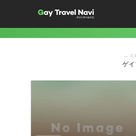
― C
ゲイ