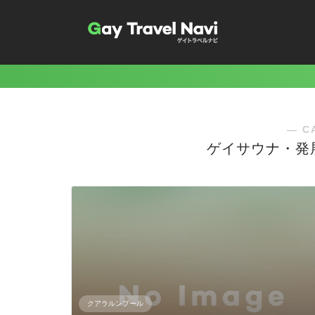
― C
ゲイサウナ・発
クアラルンプール