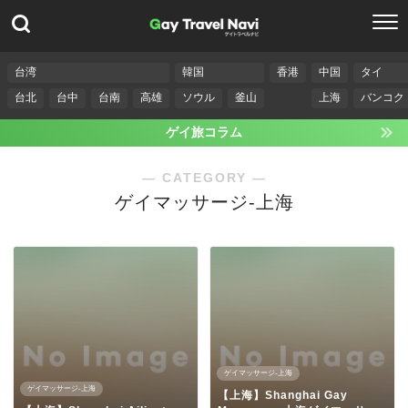
台湾
韓国
香港
中国
タイ
台北
台中
台南
高雄
ソウル
釜山
上海
バンコク
ゲイ旅コラム
― CATEGORY ―
ゲイマッサージ-上海
ゲイマッサージ-上海
ゲイマッサージ-上海
【上海】Shanghai Gay