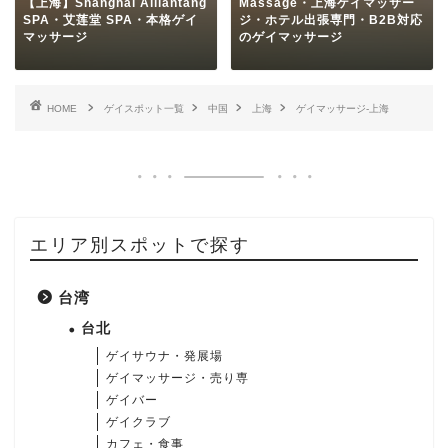
【上海】Shanghai Ailiantang
Massage・上海ゲイマッサー
SPA・艾莲堂 SPA・本格ゲイ
ジ・ホテル出張専門・B2B対応
マッサージ
のゲイマッサージ
HOME
ゲイスポット一覧
中国
上海
ゲイマッサージ-上海
エリア別スポットで探す
台湾
台北
ゲイサウナ・発展場
ゲイマッサージ・売り専
ゲイバー
ゲイクラブ
カフェ・食事