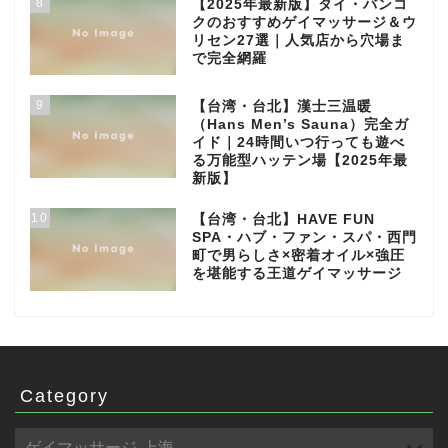
8
【2025年最新版】タイ・バンコ
クのおすすめゲイマッサージ＆ウ
リセン27選｜人気店から穴場ま
で完全網羅
9
【台湾・台北】漢士三温暖
（Hans Men’s Sauna）完全ガ
イド｜24時間いつ行っても遊べ
る万能型ハッテン場【2025年最
新版】
10
【台湾・台北】HAVE FUN
SPA・ハブ・ファン・スパ・西門
町で男らしさ×密着オイル×強圧
を堪能する王道ゲイマッサージ
Category