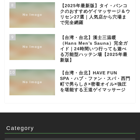
8
【2025年最新版】タイ・バンコ
クのおすすめゲイマッサージ＆ウ
リセン27選｜人気店から穴場ま
で完全網羅
9
【台湾・台北】漢士三温暖
（Hans Men’s Sauna）完全ガ
イド｜24時間いつ行っても遊べ
る万能型ハッテン場【2025年最
新版】
10
【台湾・台北】HAVE FUN
SPA・ハブ・ファン・スパ・西門
町で男らしさ×密着オイル×強圧
を堪能する王道ゲイマッサージ
Category