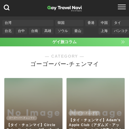
台湾
韓国
香港
中国
タイ
台北
台中
台南
高雄
ソウル
釜山
上海
バンコク
ゲイ旅コラム
― CATEGORY ―
ゴーゴーバー-チェンマイ
ゴーゴーバー-チェンマイ
ゴーゴーバー-チェンマイ
【タイ・チェンマイ】Adam’s
【タイ・チェンマイ】Circle
Apple Club（アダムズ・アッ