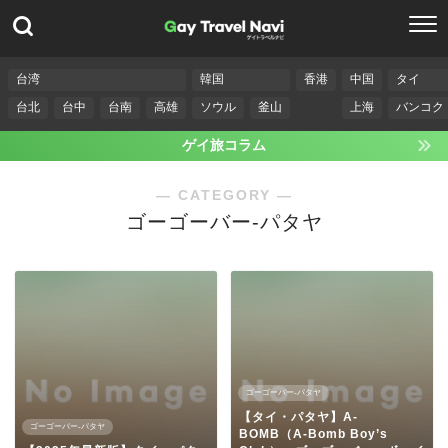
台湾
韓国
香港
中国
タイ
台北
台中
台南
高雄
ソウル
釜山
上海
バンコク
ゲイ旅コラム
― CATEGORY ―
ゴーゴーバー-パタヤ
ゴーゴーバー-パタヤ
【タイ・パタヤ】A-
ゴーゴーバー-パタヤ
BOMB（A-Bomb Boy’s