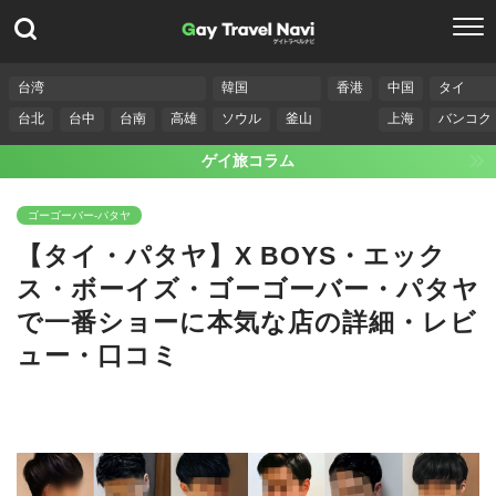
台湾
韓国
香港
中国
タイ
台北
台中
台南
高雄
ソウル
釜山
上海
バンコク
ゲイ旅コラム
ゴーゴーバー-パタヤ
【タイ・パタヤ】X BOYS・エック
ス・ボーイズ・ゴーゴーバー・パタヤ
で一番ショーに本気な店の詳細・レビ
ュー・口コミ