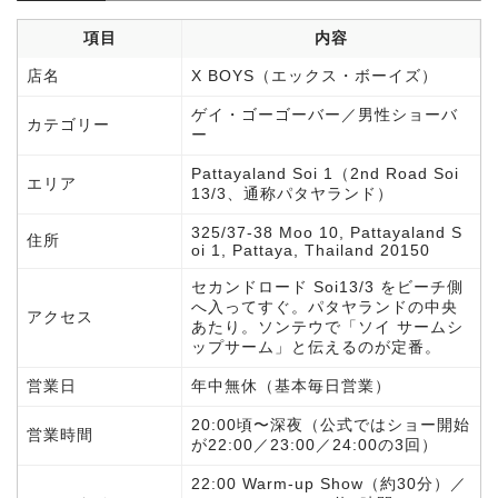
項目
内容
店名
X BOYS（エックス・ボーイズ）
ゲイ・ゴーゴーバー／男性ショーバ
カテゴリー
ー
Pattayaland Soi 1（2nd Road Soi
エリア
13/3、通称パタヤランド）
325/37-38 Moo 10, Pattayaland S
住所
oi 1, Pattaya, Thailand 20150
セカンドロード Soi13/3 をビーチ側
へ入ってすぐ。パタヤランドの中央
アクセス
あたり。ソンテウで「ソイ サームシ
ップサーム」と伝えるのが定番。
営業日
年中無休（基本毎日営業）
20:00頃〜深夜（公式ではショー開始
営業時間
が22:00／23:00／24:00の3回）
22:00 Warm-up Show（約30分）／