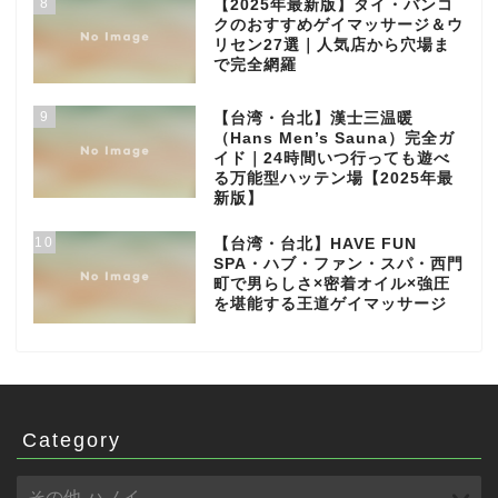
8
【2025年最新版】タイ・バンコ
クのおすすめゲイマッサージ＆ウ
リセン27選｜人気店から穴場ま
で完全網羅
9
【台湾・台北】漢士三温暖
（Hans Men’s Sauna）完全ガ
イド｜24時間いつ行っても遊べ
る万能型ハッテン場【2025年最
新版】
10
【台湾・台北】HAVE FUN
SPA・ハブ・ファン・スパ・西門
町で男らしさ×密着オイル×強圧
を堪能する王道ゲイマッサージ
Category