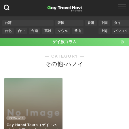
台湾
韓国
香港
中国
タイ
台北
台中
台南
高雄
ソウル
釜山
上海
バンコク
ゲイ旅コラム
― CATEGORY ―
その他-ハノイ
その他-ハノイ
Gay Hanoi Tours（ゲイ・ハ