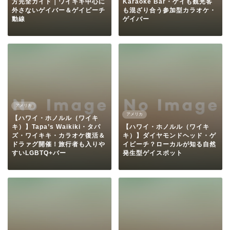
方完全ガイド｜ワイキキ中心に
Karaoke Bar・ゲイも観光客
外さないゲイバー＆ゲイビーチ
も混ざり合う参加型カラオケ・
動線
ゲイバー
アメリカ
アメリカ
【ハワイ・ホノルル（ワイキ
キ）】Tapa’s Waikiki・タパ
【ハワイ・ホノルル（ワイキ
ズ・ワイキキ・カラオケ復活＆
キ）】ダイヤモンドヘッド・ゲ
ドラァグ開催！旅行者も入りや
イビーチ？ローカルが知る自然
すいLGBTQ+バー
発生型ゲイスポット