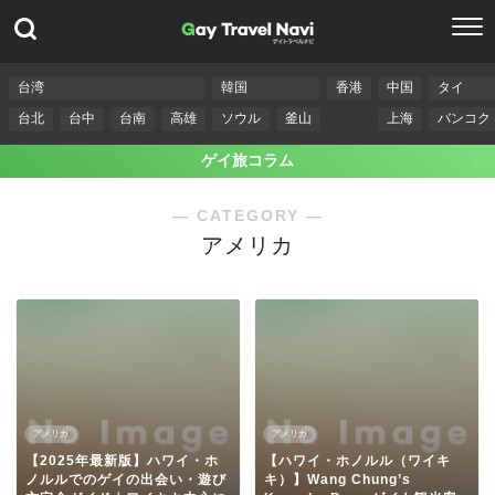
台湾
韓国
香港
中国
タイ
台北
台中
台南
高雄
ソウル
釜山
上海
バンコク
ゲイ旅コラム
― CATEGORY ―
アメリカ
アメリカ
アメリカ
【2025年最新版】ハワイ・ホ
【ハワイ・ホノルル（ワイキ
ノルルでのゲイの出会い・遊び
キ）】Wang Chung’s