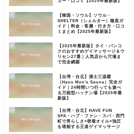
ュー・口コミ【2025年最新版】
7
【韓国・ソウル】ソウル・
SHELTER（シェルター）徹底ガ
イド｜料金・客層・行き方・口コ
ミまとめ【2025年最新版】
8
【2025年最新版】タイ・バンコ
クのおすすめゲイマッサージ＆ウ
リセン27選｜人気店から穴場ま
で完全網羅
9
【台湾・台北】漢士三温暖
（Hans Men’s Sauna）完全ガ
イド｜24時間いつ行っても遊べ
る万能型ハッテン場【2025年最
新版】
10
【台湾・台北】HAVE FUN
SPA・ハブ・ファン・スパ・西門
町で男らしさ×密着オイル×強圧
を堪能する王道ゲイマッサージ