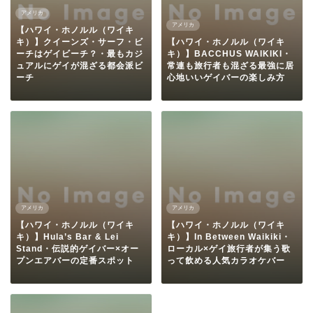
アメリカ
アメリカ
【ハワイ・ホノルル（ワイキ
キ）】クイーンズ・サーフ・ビ
【ハワイ・ホノルル（ワイキ
ーチはゲイビーチ？・最もカジ
キ）】BACCHUS WAIKIKI・
ュアルにゲイが混ざる都会派ビ
常連も旅行者も混ざる最強に居
ーチ
心地いいゲイバーの楽しみ方
アメリカ
アメリカ
【ハワイ・ホノルル（ワイキ
【ハワイ・ホノルル（ワイキ
キ）】Hula’s Bar & Lei
キ）】In Between Waikiki・
Stand・伝説的ゲイバー×オー
ローカル×ゲイ旅行者が集う歌
プンエアバーの定番スポット
って飲める人気カラオケバー