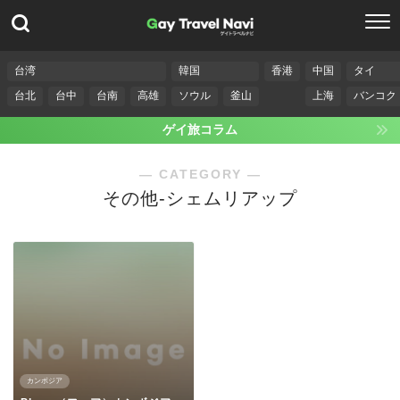
台湾
韓国
香港
中国
タイ
台北
台中
台南
高雄
ソウル
釜山
上海
バンコク
ゲイ旅コラム
― CATEGORY ―
その他-シェムリアップ
カンボジア