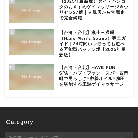
8
【2025年最新版】タイ・バンコ
クのおすすめゲイマッサージ＆ウ
リセン27選｜人気店から穴場ま
で完全網羅
9
【台湾・台北】漢士三温暖
（Hans Men’s Sauna）完全ガ
イド｜24時間いつ行っても遊べ
る万能型ハッテン場【2025年最
新版】
10
【台湾・台北】HAVE FUN
SPA・ハブ・ファン・スパ・西門
町で男らしさ×密着オイル×強圧
を堪能する王道ゲイマッサージ
Category