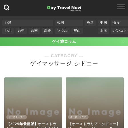
台湾
韓国
香港
中国
タイ
台北
台中
台南
高雄
ソウル
釜山
上海
バンコク
ゲイ旅コラム
― CATEGORY ―
ゲイマッサージ-シドニー
オーストラリア
オーストラリア
【2025年最新版】オーストラ
【オーストラリア・シドニー】