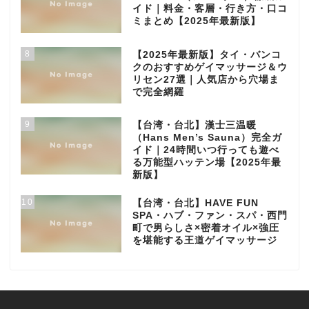
イド｜料金・客層・行き方・口コ
ミまとめ【2025年最新版】
8
【2025年最新版】タイ・バンコ
クのおすすめゲイマッサージ＆ウ
リセン27選｜人気店から穴場ま
で完全網羅
9
【台湾・台北】漢士三温暖
（Hans Men’s Sauna）完全ガ
イド｜24時間いつ行っても遊べ
る万能型ハッテン場【2025年最
新版】
10
【台湾・台北】HAVE FUN
SPA・ハブ・ファン・スパ・西門
町で男らしさ×密着オイル×強圧
を堪能する王道ゲイマッサージ