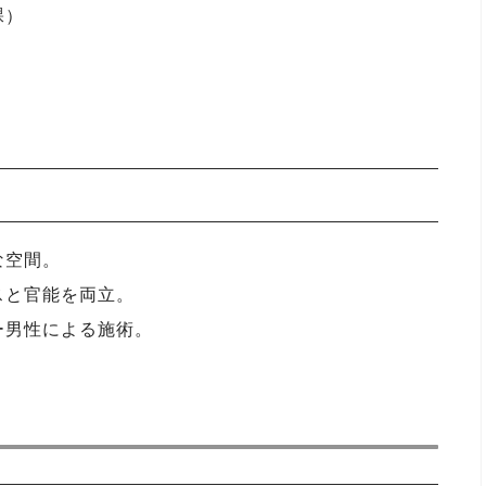
裸）
な空間。
スと官能を両立。
ー男性による施術。