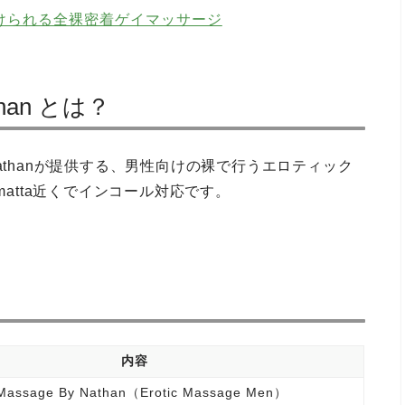
けられる全裸密着ゲイマッサージ
athan とは？
athanが提供する、男性向けの裸で行うエロティック
ramatta近くでインコール対応です。
内容
 Massage By Nathan（Erotic Massage Men）