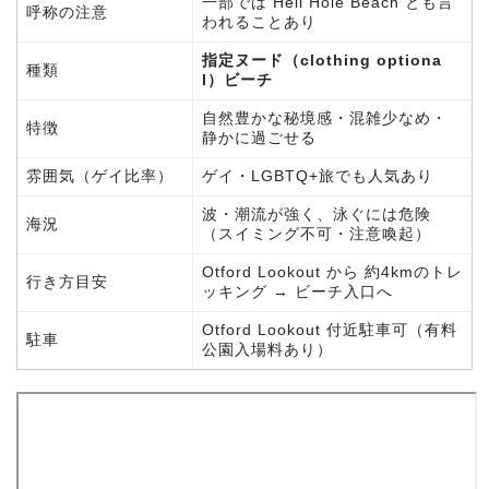
一部では Hell Hole Beach とも言
呼称の注意
われることあり
指定ヌード（clothing optiona
種類
l）ビーチ
自然豊かな秘境感・混雑少なめ・
特徴
静かに過ごせる
雰囲気（ゲイ比率）
ゲイ・LGBTQ+旅でも人気あり
波・潮流が強く、泳ぐには危険
海況
（スイミング不可・注意喚起）
Otford Lookout から 約4kmのトレ
行き方目安
ッキング → ビーチ入口へ
Otford Lookout 付近駐車可（有料
駐車
公園入場料あり）