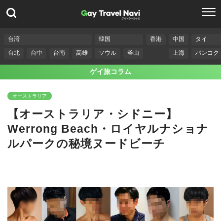
台湾
韓国
香港
中国
タイ
台北
台中
台南
高雄
ソウル
釜山
上海
バンコク
ゲイ旅コラム
オーストラリア
【オーストラリア・シドニー】
Werrong Beach・ロイヤルナショナ
ルパークの秘境ヌードビーチ