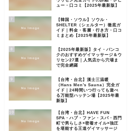
ウリセン完全ガイドの詳細・レビ
ュー・口コミ【2025年最新版】
7
【韓国・ソウル】ソウル・
SHELTER（シェルター）徹底ガ
イド｜料金・客層・行き方・口コ
ミまとめ【2025年最新版】
8
【2025年最新版】タイ・バンコ
クのおすすめゲイマッサージ＆ウ
リセン27選｜人気店から穴場ま
で完全網羅
9
【台湾・台北】漢士三温暖
（Hans Men’s Sauna）完全ガ
イド｜24時間いつ行っても遊べ
る万能型ハッテン場【2025年最
新版】
10
【台湾・台北】HAVE FUN
SPA・ハブ・ファン・スパ・西門
町で男らしさ×密着オイル×強圧
を堪能する王道ゲイマッサージ