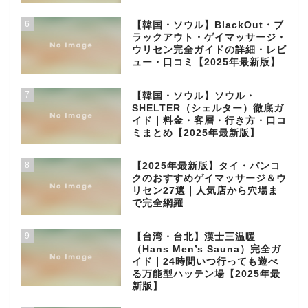
6
【韓国・ソウル】BlackOut・ブ
ラックアウト・ゲイマッサージ・
ウリセン完全ガイドの詳細・レビ
ュー・口コミ【2025年最新版】
7
【韓国・ソウル】ソウル・
SHELTER（シェルター）徹底ガ
イド｜料金・客層・行き方・口コ
ミまとめ【2025年最新版】
8
【2025年最新版】タイ・バンコ
クのおすすめゲイマッサージ＆ウ
リセン27選｜人気店から穴場ま
で完全網羅
9
【台湾・台北】漢士三温暖
（Hans Men’s Sauna）完全ガ
イド｜24時間いつ行っても遊べ
る万能型ハッテン場【2025年最
新版】