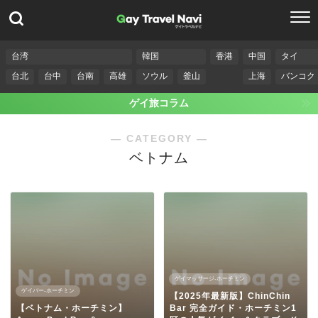
台湾
韓国
香港
中国
タイ
台北
台中
台南
高雄
ソウル
釜山
上海
バンコク
ゲイ旅コラム
― CATEGORY ―
ベトナム
ゲイマッサージ-ホーチミン
ゲイバー-ホーチミン
【2025年最新版】ChinChin
【ベトナム・ホーチミン】
Bar 完全ガイド・ホーチミン1