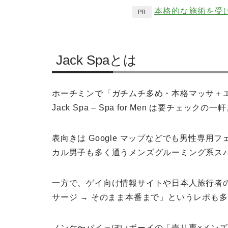
本格的な施術を受
PR
Jack Spaとは
ホーチミンで「ガチムチ多め・本格マッサ＋エロ」
Jack Spa – Spa for Men は要チェックの一
表向きは Google マップなどでも男性専
カル男子も多く通うメンズグルーミング系ス
一方で、ゲイ向け情報サイトや日本人旅行者の
サージ → そのまま本番まで」というレポも
ノンケ〜バイっぽいボーイの「売り専×メン