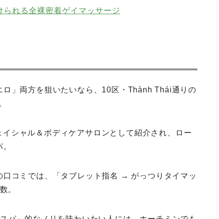
けられる全裸密着ゲイマッサージ
両方を狙いたいなら、10区・Thành Thái通りの
軒。
用フェイシャル＆ボディケアサロンとして紹介され、ロー
パ。
口コミでは、「タブレット指名 → がっつりタイマッ
多数。
ズスパ」的なノリを味わいたい人には、ホーチミンでも