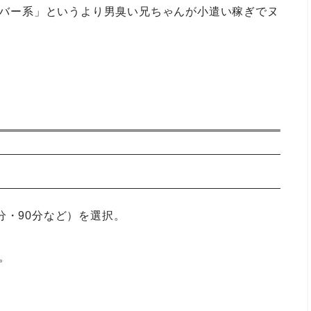
ゲイバー系」というより男臭い兄ちゃんが小遣い稼ぎでヌ
分・90分など）を選択。
い。