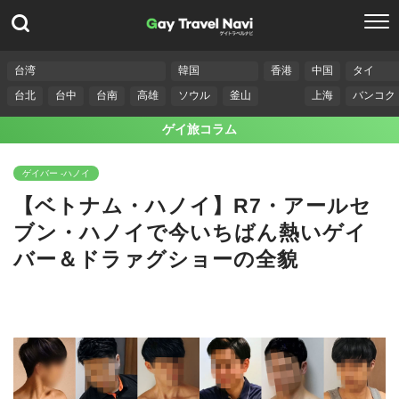
台湾
韓国
香港
中国
タイ
台北
台中
台南
高雄
ソウル
釜山
上海
バンコク
ゲイ旅コラム
ゲイバー -ハノイ
【ベトナム・ハノイ】R7・アールセ
ブン・ハノイで今いちばん熱いゲイ
バー＆ドラァグショーの全貌