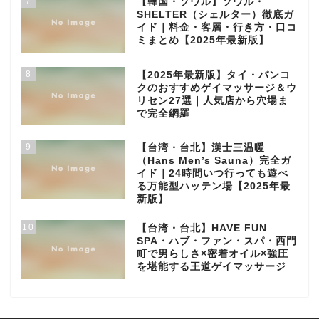
7
【韓国・ソウル】ソウル・
SHELTER（シェルター）徹底ガ
イド｜料金・客層・行き方・口コ
ミまとめ【2025年最新版】
8
【2025年最新版】タイ・バンコ
クのおすすめゲイマッサージ＆ウ
リセン27選｜人気店から穴場ま
で完全網羅
9
【台湾・台北】漢士三温暖
（Hans Men’s Sauna）完全ガ
イド｜24時間いつ行っても遊べ
る万能型ハッテン場【2025年最
新版】
10
【台湾・台北】HAVE FUN
SPA・ハブ・ファン・スパ・西門
町で男らしさ×密着オイル×強圧
を堪能する王道ゲイマッサージ