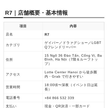
R7｜店舗概要・基本情報
項目
内容
店名
R7
ゲイバー／ドラァグショー／LGBT
カテゴリ
Qフレンドリーバー
15 Ngõ 36 Đào Tấn, Cống Vị, Ba
Đình, Hà Nội（7階＆ルーフトッ
住所
プ）
Lotte Center Hanoi から徒歩圏
アクセス
内・Grab で行きやすい
18:00頃〜深夜（イベント日は延
営業時間
長）
電話番号
+84 866 532 339
支払い
現金・QR決済・一部カード