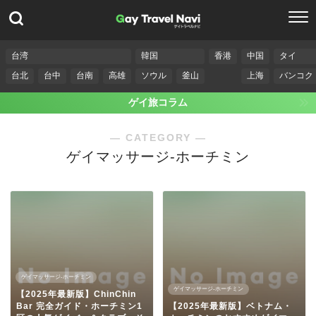
台湾
韓国
香港
中国
タイ
台北
台中
台南
高雄
ソウル
釜山
上海
バンコク
ゲイ旅コラム
― CATEGORY ―
ゲイマッサージ-ホーチミン
ゲイマッサージ-ホーチミン
ゲイマッサージ-ホーチミン
【2025年最新版】ChinChin
Bar 完全ガイド・ホーチミン1
【2025年最新版】ベトナム・