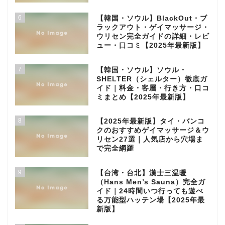
6
【韓国・ソウル】BlackOut・ブ
ラックアウト・ゲイマッサージ・
ウリセン完全ガイドの詳細・レビ
ュー・口コミ【2025年最新版】
7
【韓国・ソウル】ソウル・
SHELTER（シェルター）徹底ガ
イド｜料金・客層・行き方・口コ
ミまとめ【2025年最新版】
8
【2025年最新版】タイ・バンコ
クのおすすめゲイマッサージ＆ウ
リセン27選｜人気店から穴場ま
で完全網羅
9
【台湾・台北】漢士三温暖
（Hans Men’s Sauna）完全ガ
イド｜24時間いつ行っても遊べ
る万能型ハッテン場【2025年最
新版】