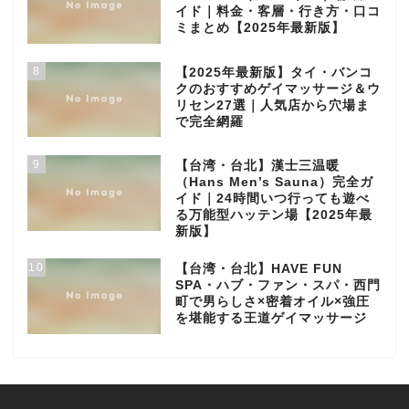
イド｜料金・客層・行き方・口コ
ミまとめ【2025年最新版】
8
【2025年最新版】タイ・バンコ
クのおすすめゲイマッサージ＆ウ
リセン27選｜人気店から穴場ま
で完全網羅
9
【台湾・台北】漢士三温暖
（Hans Men’s Sauna）完全ガ
イド｜24時間いつ行っても遊べ
る万能型ハッテン場【2025年最
新版】
10
【台湾・台北】HAVE FUN
SPA・ハブ・ファン・スパ・西門
町で男らしさ×密着オイル×強圧
を堪能する王道ゲイマッサージ