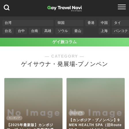
台湾
韓国
香港
中国
タイ
台北
台中
台南
高雄
ソウル
釜山
上海
バンコク
ゲイ旅コラム
― CATEGORY ―
ゲイサウナ・発展場-プノンペン
カンボジア
カンボジア
【カンボジア・プノンペン】9
【2025年最新版】カンボジ
MEN HEALTH SPA（旧Route