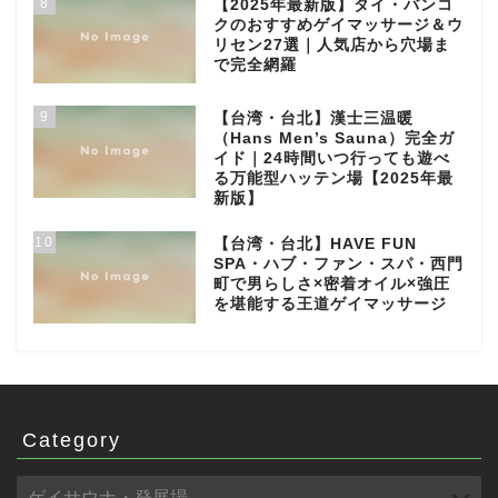
8
【2025年最新版】タイ・バンコ
クのおすすめゲイマッサージ＆ウ
リセン27選｜人気店から穴場ま
で完全網羅
9
【台湾・台北】漢士三温暖
（Hans Men’s Sauna）完全ガ
イド｜24時間いつ行っても遊べ
る万能型ハッテン場【2025年最
新版】
10
【台湾・台北】HAVE FUN
SPA・ハブ・ファン・スパ・西門
町で男らしさ×密着オイル×強圧
を堪能する王道ゲイマッサージ
Category