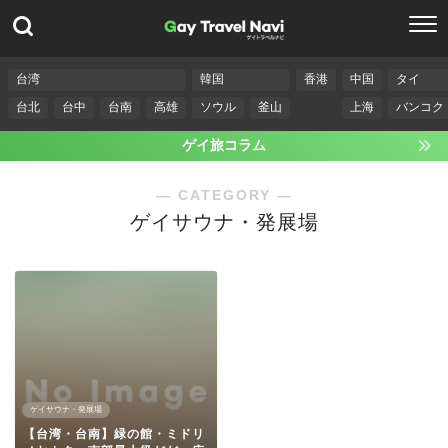
台湾
韓国
香港
中国
タイ
台北
台中
台南
高雄
ソウル
釜山
上海
バンコク
ゲイ旅コラム
― CATEGORY ―
ゲイサウナ・発展場
ゲイサウナ・発展場
【台湾・台南】緑の館・ミドリ