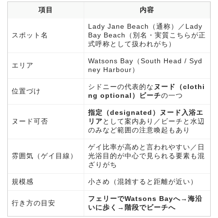
項目
内容
Lady Jane Beach（通称）／Lady
スポット名
Bay Beach（別名・実質こちらが正
式呼称として扱われがち）
Watsons Bay（South Head / Syd
エリア
ney Harbour）
シドニーの代表的な
ヌード（clothi
位置づけ
ng optional）ビーチ
の一つ
指定（designated）ヌード入浴エ
ヌード可否
リア
として案内あり／ビーチと水辺
のみなど範囲の注意喚起もあり
ゲイ比率が高めと言われやすい／日
雰囲気（ゲイ目線）
光浴目的が中心で見られる要素も混
ざりがち
規模感
小さめ（混雑すると距離が近い）
フェリーでWatsons Bayへ→海沿
行き方の目安
いに歩く→階段でビーチへ