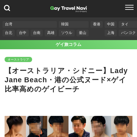
台湾
韓国
香港
中国
タイ
台北
台中
台南
高雄
ソウル
釜山
上海
バンコク
ゲイ旅コラム
オーストラリア
【オーストラリア・シドニー】Lady
Jane Beach・港の公式ヌード×ゲイ
比率高めのゲイビーチ