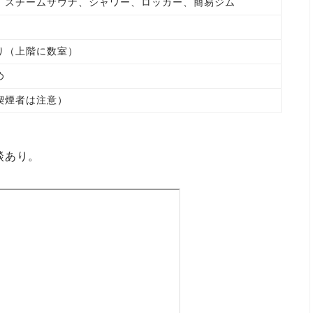
、スチームサウナ、シャワー、ロッカー、簡易ジム
り（上階に数室）
め
喫煙者は注意）
談あり。