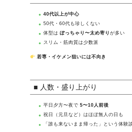
40代以上が中心
50代・60代も珍しくない
体型は
ぽっちゃり〜太め寄り
が多い
スリム・筋肉質は少数派
若専・イケメン狙いには不向き
■ 人数・盛り上がり
平日夕方〜夜で
5〜10人前後
祝日（元旦など）はほぼ無人の日も
「誰も来ないまま帰った」という体験