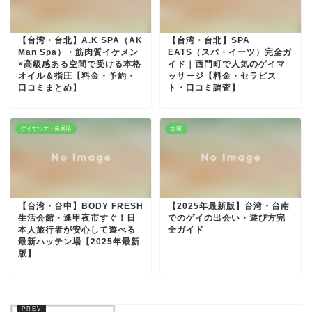
【台湾・台北】A.K SPA（AK
【台湾・台北】SPA
Man Spa）・筋肉質イケメン
EATS（スパ・イーツ）完全ガ
×高級感ある空間で受ける本格
イド｜西門町で人気のゲイマ
オイル＆指圧【料金・予約・
ッサージ【料金・セラピス
口コミまとめ】
ト・口コミ調査】
ゲイサウナ・発展場
台南
【台湾・台中】BODY FRESH
【2025年最新版】台湾・台南
生活会館・逢甲夜市すぐ！日
でのゲイの出会い・遊び方完
本人旅行者が安心して遊べる
全ガイド
最新ハッテン場【2025年最新
版】