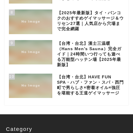
8
【2025年最新版】タイ・バンコ
クのおすすめゲイマッサージ＆ウ
リセン27選｜人気店から穴場ま
で完全網羅
9
【台湾・台北】漢士三温暖
（Hans Men’s Sauna）完全ガ
イド｜24時間いつ行っても遊べ
る万能型ハッテン場【2025年最
新版】
10
【台湾・台北】HAVE FUN
SPA・ハブ・ファン・スパ・西門
町で男らしさ×密着オイル×強圧
を堪能する王道ゲイマッサージ
Category