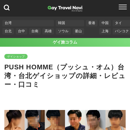
台湾
韓国
香港
中国
タイ
台北
台中
台南
高雄
ソウル
釜山
上海
バンコク
ゲイ旅コラム
ゲイショップ
PUSH HOMME（プッシュ・オム）台
湾・台北ゲイショップの詳細・レビュ
ー・口コミ