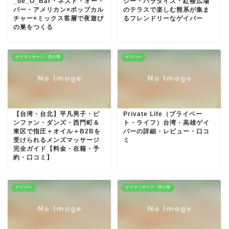
_de_O_Bar・ネスト・オー・
ジー・パラダイス・紅楼広場
バー・アメリカン×ポップカル
のテラスで楽しむ熊系が集ま
チャー×ミックス客層で夜遊び
るフレンドリーなゲイバー
の巣をつくる
ゲイマッサージ・売り専
ゲイバー
【台湾・台北】平凡男子・ピ
Private Life（プライベー
ンファン・ダンズ・西門町＆
ト・ライフ）台湾・高雄ゲイ
東区で指圧＋オイル＋B2Bを
バーの詳細・レビュー・口コ
受けられるメンズマッサージ
ミ
完全ガイド【料金・在籍・予
約・口コミ】
ゲイバー
ゲイマッサージ・売り専