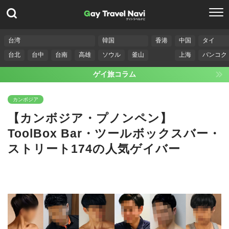
台湾
韓国
香港
中国
タイ
台北
台中
台南
高雄
ソウル
釜山
上海
バンコク
ゲイ旅コラム
カンボジア
【カンボジア・プノンペン】
ToolBox Bar・ツールボックスバー・
ストリート174の人気ゲイバー