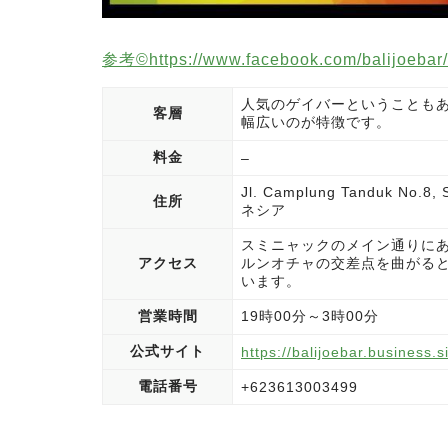
参考©️https://www.facebook.com/balijoebar/
人気のゲイバーということも
客層
幅広いのが特徴です。
料金
–
Jl. Camplung Tanduk No.8,
住所
ネシア
スミニャックのメイン通りに
アクセス
ルンオチャの交差点を曲がると到
います。
営業時間
19時00分～3時00分
公式サイト
https://balijoebar.business.si
電話番号
+623613003499