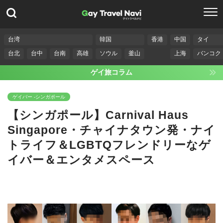
台湾
韓国
香港
中国
タイ
台北
台中
台南
高雄
ソウル
釜山
上海
バンコク
ゲイ旅コラム
ゲイバー -シンガポール
【シンガポール】Carnival Haus
Singapore・チャイナタウン発・ナイ
トライフ＆LGBTQフレンドリーなゲ
イバー＆エンタメスペース