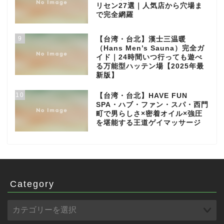
リセン27選｜人気店から穴場ま
で完全網羅
9
【台湾・台北】漢士三温暖
（Hans Men’s Sauna）完全ガ
イド｜24時間いつ行っても遊べ
る万能型ハッテン場【2025年最
新版】
10
【台湾・台北】HAVE FUN
SPA・ハブ・ファン・スパ・西門
町で男らしさ×密着オイル×強圧
を堪能する王道ゲイマッサージ
Category