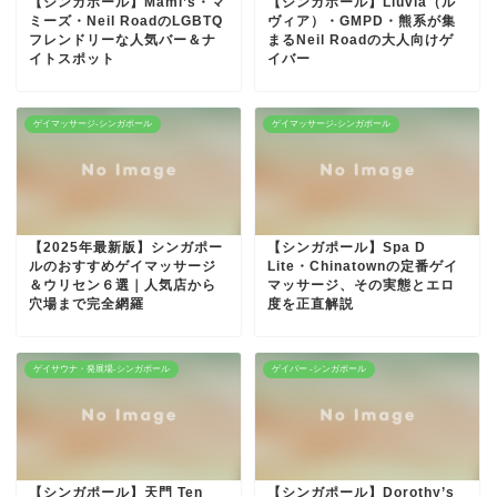
【シンガポール】Mami’s・マ
【シンガポール】Lluvia（ル
ミーズ・Neil RoadのLGBTQ
ヴィア）・GMPD・熊系が集
フレンドリーな人気バー＆ナ
まるNeil Roadの大人向けゲ
イトスポット
イバー
ゲイマッサージ-シンガポール
ゲイマッサージ-シンガポール
【2025年最新版】シンガポー
【シンガポール】Spa D
ルのおすすめゲイマッサージ
Lite・Chinatownの定番ゲイ
＆ウリセン６選｜人気店から
マッサージ、その実態とエロ
穴場まで完全網羅
度を正直解説
ゲイサウナ・発展場-シンガポール
ゲイバー -シンガポール
【シンガポール】天門 Ten
【シンガポール】Dorothy’s