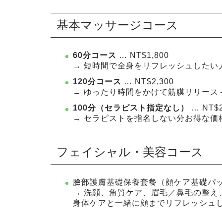
基本マッサージコース
60分コース
… NT$1,800
→ 短時間で全身をリフレッシュしたい
120分コース
… NT$2,300
→ ゆったり時間をかけて筋膜リリース
100分（セラピスト指定なし）
… NT$2
→ セラピストを指名しない分お得な価
フェイシャル・美容コース
臉部護膚基礎保養套餐（顔ケア基礎パック） 
→ 洗顔、角質ケア、眉毛／鼻毛の整え
身体ケアと一緒に顔までリフレッシュ