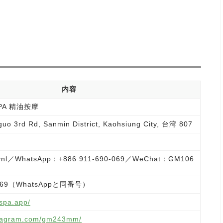
）
内容
PA 精油按摩
guo 3rd Rd, Sanmin District, Kaohsiung City, 台湾 807
nl／WhatsApp：+886 911-690-069／WeChat：GM106
0-069（WhatsAppと同番号）
spa.app/
stagram.com/gm243mm/