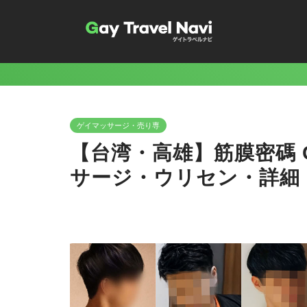
ゲイマッサージ・売り専
【台湾・高雄】筋膜密碼 G
サージ・ウリセン・詳細