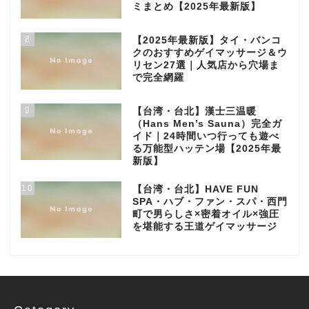
ミまとめ【2025年最新版】
8
【2025年最新版】タイ・バンコ
クのおすすめゲイマッサージ＆ウ
リセン27選｜人気店から穴場ま
で完全網羅
9
【台湾・台北】漢士三温暖
（Hans Men’s Sauna）完全ガ
イド｜24時間いつ行っても遊べ
る万能型ハッテン場【2025年最
新版】
10
【台湾・台北】HAVE FUN
SPA・ハブ・ファン・スパ・西門
町で男らしさ×密着オイル×強圧
を堪能する王道ゲイマッサージ