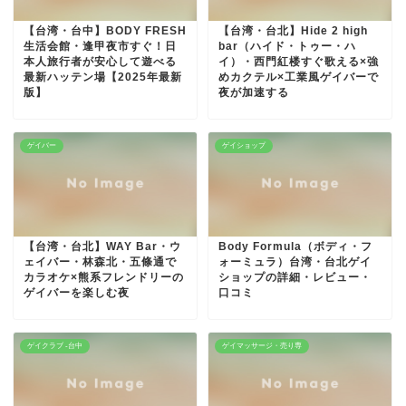
【台湾・台中】BODY FRESH
【台湾・台北】Hide 2 high
生活会館・逢甲夜市すぐ！日
bar（ハイド・トゥー・ハ
本人旅行者が安心して遊べる
イ）・西門紅楼すぐ歌える×強
最新ハッテン場【2025年最新
めカクテル×工業風ゲイバーで
版】
夜が加速する
ゲイバー
ゲイショップ
【台湾・台北】WAY Bar・ウ
Body Formula（ボディ・フ
ェイバー・林森北・五條通で
ォーミュラ）台湾・台北ゲイ
カラオケ×熊系フレンドリーの
ショップの詳細・レビュー・
ゲイバーを楽しむ夜
口コミ
ゲイクラブ -台中
ゲイマッサージ・売り専