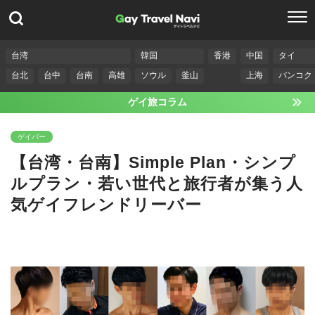
台湾
韓国
香港
中国
タイ
台北
台中
台南
高雄
ソウル
釜山
上海
バンコク
ゲイ旅コラム
ゲイバー
【台湾・台南】Simple Plan・シンプ
ルプラン・若い世代と旅行者が集う人
気ゲイフレンドリーバー