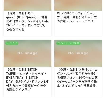
【台湾・台北】魁'r
GUY-SHOP（ガイ・ショッ
queer（Kuir Queer）・林森
プ）台湾・台北ゲイショップ
北の日式カラオケ×やさしい小
の詳細・レビュー・口コミ
箱ゲイバーで、歌ってほどけ
る夜をつくる
ゲイクラブ
ゲイマッサージ・売り専
【台湾・台北】BITCH
【台湾・台北】沐丹 Spa・ム
TAIPEI・ビッチ・タイペイ・
ダン・スパ・西門町から歩け
EVERYDAY IS BITCH
る個室サロン・20代中心の爽
DAY―DJライブ×ドリンク2杯
やか〜スポーツ系がそろう推
付きカバーで最短ピークを作
拿×オイルでしっかり整える
る新生ゲイクラブ