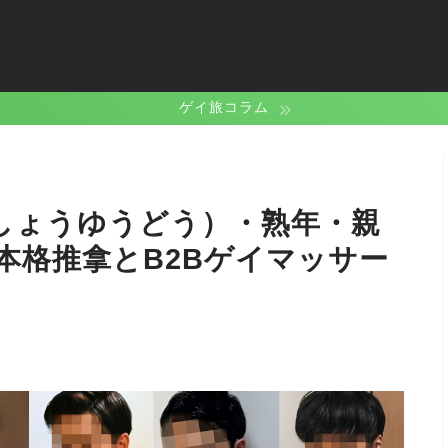
ゲイ旅コラム
しょうゆうどう）・熟年・親
本格推拿とB2Bゲイマッサー