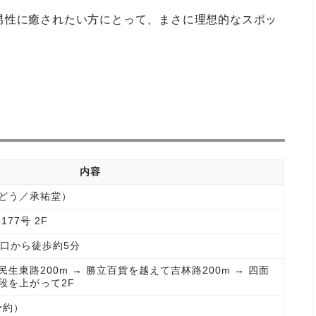
男性に癒されたい方にとって、まさに理想的なスポッ
内容
どう／承祐堂）
77号 2F
出口から徒歩約5分
生東路200m → 勝立百貨を越えて吉林路200m → 四面
段を上がって2F
要予約）