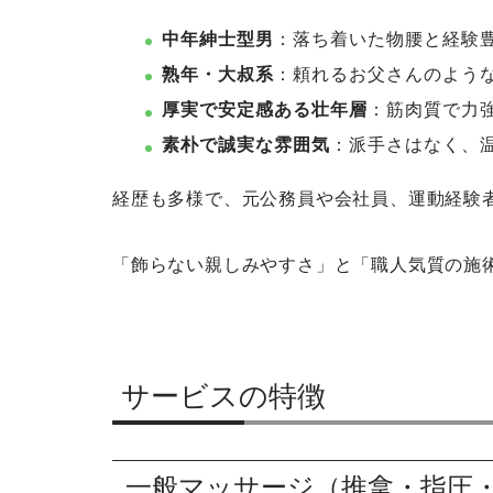
中年紳士型男
：落ち着いた物腰と経験
熟年・大叔系
：頼れるお父さんのよう
厚実で安定感ある壮年層
：筋肉質で力
素朴で誠実な雰囲気
：派手さはなく、
経歴も多様で、元公務員や会社員、運動経験
「飾らない親しみやすさ」と「職人気質の施
サービスの特徴
一般マッサージ（推拿・指圧