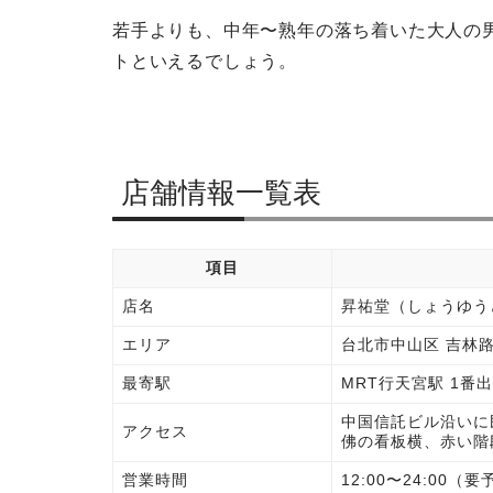
若手よりも、中年〜熟年の落ち着いた大人の
トといえるでしょう。
店舗情報一覧表
項目
店名
昇祐堂（しょうゆう
エリア
台北市中山区 吉林路1
最寄駅
MRT行天宮駅 1番
中国信託ビル沿いに民
アクセス
佛の看板横、赤い階
営業時間
12:00〜24:00（