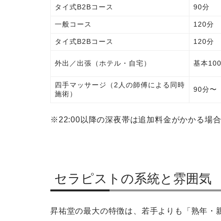
タイ式B2Bコース
90分
一般コース
120分
タイ式B2Bコース
120分
外出／出張（ホテル・自宅）
基本10
四手マッサージ（2人の師傅による同時
90分〜
施術）
※22:00以降の深夜帯は追加料金がかかる場
セラピストの系統と雰囲気
昇祐堂の最大の特徴は、若手よりも「熟年・