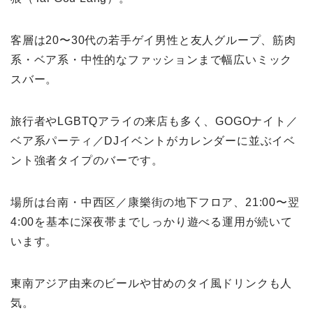
客層は20〜30代の若手ゲイ男性と友人グループ、筋肉
系・ベア系・中性的なファッションまで幅広いミック
スバー。
旅行者やLGBTQアライの来店も多く、GOGOナイト／
ベア系パーティ／DJイベントがカレンダーに並ぶイベ
ント強者タイプのバーです。
場所は台南・中西区／康樂街の地下フロア、21:00〜翌
4:00を基本に深夜帯までしっかり遊べる運用が続いて
います。
東南アジア由来のビールや甘めのタイ風ドリンクも人
気。