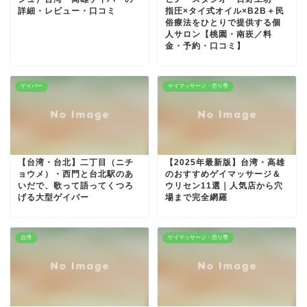
詳細・レビュー・口コミ
指圧×タイ式オイル×B2B＋民
俗療法をひとりで提供する個
人サロン【桃園・南崁／料
金・予約・口コミ】
ゲイバー
ゲイマッサージ・売り専
【台湾・台北】二丁目（ニチ
【2025年最新版】台湾・高雄
ョウメ）・西門と台北駅のあ
のおすすめゲイマッサージ＆
いだで、歌って語ってくつろ
ウリセン11選｜人気店から穴
げる大型ゲイバー
場まで完全網羅
台湾
ゲイマッサージ・売り専