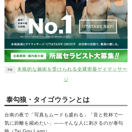
本格的な施術を受けられる全裸密着ゲイマッサー
PR
ジ
泰勾狼・タイゴウランとは
台南の夜で「写真もムードも盛れる」「音と乾杯で一
気に距離を縮めたい」——そんな人に刺さるのが泰勾
狼（Tai Gou Lang）。