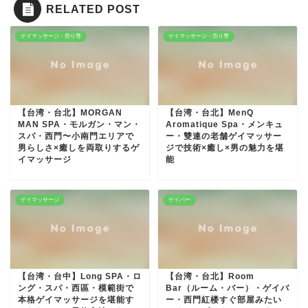
RELATED POST
ゲイマッサージ・売り専
ゲイマッサージ・売り専
【台湾・台北】MORGAN
【台湾・台北】MenQ
MAN SPA・モルガン・マン・
Aromatique Spa・メンキュ
スパ・西門〜小南門エリアで
ー・雙連の老舗ゲイマッサー
男らしさ×癒しを両取りするゲ
ジで技術×癒し×男の魅力を堪
イマッサージ
能
ゲイマッサージ
ゲイバー
【台湾・台中】Long SPA・ロ
【台湾・台北】Room
ング・スパ・西區・模範街で
Bar（ルーム・バー）・ゲイバ
本格ゲイマッサージを堪能す
ー・西門紅楼すぐ部屋みたい