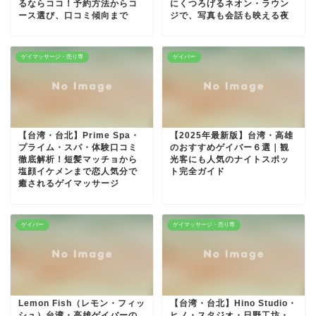
るならココ！予約方法からコ
にくつろげるネオン・ラウン
ース選び、口コミ傾向まで
ジで、写真も会話も映える夜
ゲイマッサージ・売り専
ゲイバー
【台湾・台北】Prime Spa・
【2025年最新版】台湾・高雄
プライム・スパ・体験口コミ
のおすすめゲイバー６選｜観
徹底解析！短髪マッチョから
光客にも人気のナイトスポッ
塩顔イケメンまで恋人気分で
ト完全ガイド
癒されるゲイマッサージ
ゲイバー
ゲイマッサージ・売り専
Lemon Fish（レモン・フィッ
【台湾・台北】Hino Studio・
シュ）台湾・高雄ゲイバーの
ヒノ・スタジオ・日野工坊・