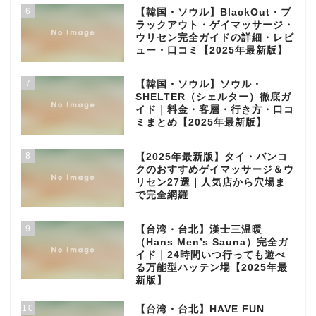
6
【韓国・ソウル】BlackOut・ブ
ラックアウト・ゲイマッサージ・
ウリセン完全ガイドの詳細・レビ
ュー・口コミ【2025年最新版】
7
【韓国・ソウル】ソウル・
SHELTER（シェルター）徹底ガ
イド｜料金・客層・行き方・口コ
ミまとめ【2025年最新版】
8
【2025年最新版】タイ・バンコ
クのおすすめゲイマッサージ＆ウ
リセン27選｜人気店から穴場ま
で完全網羅
9
【台湾・台北】漢士三温暖
（Hans Men’s Sauna）完全ガ
イド｜24時間いつ行っても遊べ
る万能型ハッテン場【2025年最
新版】
10
【台湾・台北】HAVE FUN