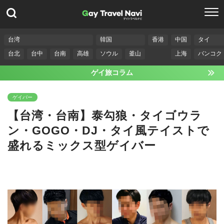
台湾
韓国
香港
中国
タイ
台北
台中
台南
高雄
ソウル
釜山
上海
バンコク
ゲイ旅コラム
ゲイバー
【台湾・台南】泰勾狼・タイゴウラ
ン・GOGO・DJ・タイ風テイストで
盛れるミックス型ゲイバー