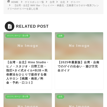
HOME
ゲイスポット一覧
台湾
台北
ゲイバー
【台湾・台北】WAY Bar・ウェイバー・林森北・五條通でカラオケ×熊系フレン
ドリーのゲイバーを楽しむ夜
RELATED POST
ゲイマッサージ・売り専
台南
【台湾・台北】Hino Studio・
【2025年最新版】台湾・台南
ヒノ・スタジオ・日野工坊・
でのゲイの出会い・遊び方完
指圧×タイ式オイル×B2B＋民
全ガイド
俗療法をひとりで提供する個
人サロン【桃園・南崁／料
金・予約・口コミ】
ゲイマッサージ・売り専
台北