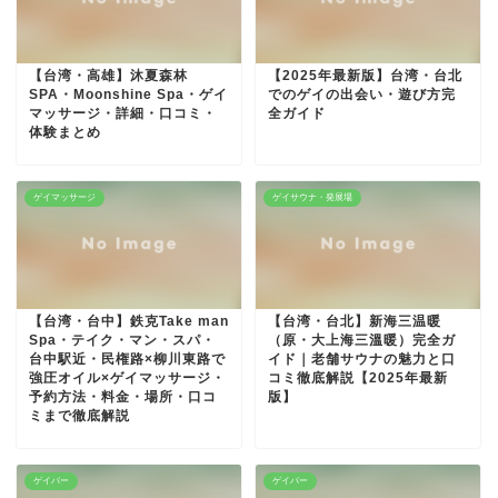
【台湾・高雄】沐夏森林
【2025年最新版】台湾・台北
SPA・Moonshine Spa・ゲイ
でのゲイの出会い・遊び方完
マッサージ・詳細・口コミ・
全ガイド
体験まとめ
ゲイマッサージ
ゲイサウナ・発展場
【台湾・台中】鉄克Take man
【台湾・台北】新海三温暖
Spa・テイク・マン・スパ・
（原・大上海三溫暖）完全ガ
台中駅近・民権路×柳川東路で
イド｜老舗サウナの魅力と口
強圧オイル×ゲイマッサージ・
コミ徹底解説【2025年最新
予約方法・料金・場所・口コ
版】
ミまで徹底解説
ゲイバー
ゲイバー