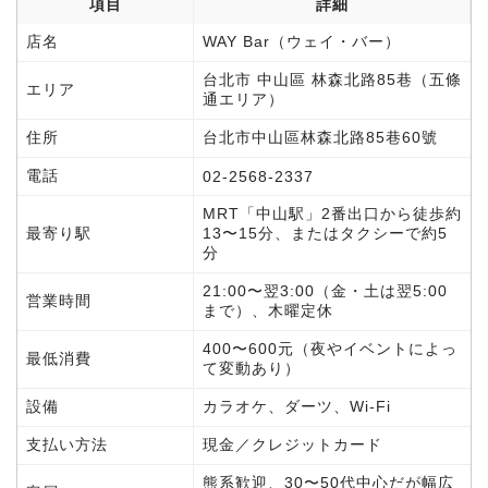
項目
詳細
店名
WAY Bar（ウェイ・バー）
台北市 中山區 林森北路85巷（五條
エリア
通エリア）
住所
台北市中山區林森北路85巷60號
電話
02-2568-2337
MRT「中山駅」2番出口から徒歩約
最寄り駅
13〜15分、またはタクシーで約5
分
21:00〜翌3:00（金・土は翌5:00
営業時間
まで）、木曜定休
400〜600元（夜やイベントによっ
最低消費
て変動あり）
設備
カラオケ、ダーツ、Wi-Fi
支払い方法
現金／クレジットカード
熊系歓迎、30〜50代中心だが幅広