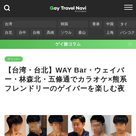
台湾
韓国
香港
中国
タイ
台北
台中
台南
高雄
ソウル
釜山
上海
バンコク
ゲイ旅コラム
ゲイバー
【台湾・台北】WAY Bar・ウェイバ
ー・林森北・五條通でカラオケ×熊系
フレンドリーのゲイバーを楽しむ夜