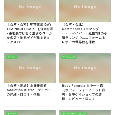
【台湾・台南】朝茶暮酒 DAY
【台湾・台北】
TEA NIGHT BAR・お茶×お酒
Commander（コマンダ
×路地裏でゆるく混ざるローカ
ー）・ゲイバー・紅楼2階の小
ル名店・地元ゲイが集まるミ
箱ラウンジでユニフォーム＆
ックスバー
レザーの世界観を体験
ゲイバー
ゲイショップ
【台湾・高雄】上癮餐酒館
Body Formula 台中一中店
Addiction Bistro・ゲイバー
（ボディ・フォーミュラ）台
の詳細・口コミ・体験
湾・台中ゲイショップの詳
細・レビュー・口コミ
ゲイバー
ゲイマッサージ・売り専