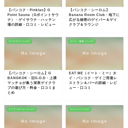
【バンコク・Pinklao】G
【バンコク・シーロム】
Point Sauna（Gポイントサウ
Banana Room Club・地下に
ナ）・ゲイサウナ・ハッテン
広がる秘密のゲイバー＆ゲイ
場の詳細・口コミ・レビュー
クラブ＆ラウンジ
ゲイクラブ-バンコク
カフェ・食事-バンコク
【バンコク・シーロム】G
EAT ME（イート・ミー）タ
BANGKOK・旧G.O.D・上裸
イ・バンコク・ゲイご用達レ
マッチョが集う深夜ゲイクラ
ストラン＆バーの詳細・レビ
ブの遊び方・料金・口コミま
ュー・口コミ
とめ
ゲイマッサージ-バンコク
ゲイバー-バンコク