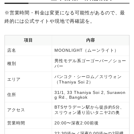
※営業時間・料金は変更になる可能性があるので、最
終的には公式サイトや現地で再確認を。
項目
内容
店名
MOONLIGHT（ムーンライト）
男性モデル系ゴーゴーバー／ショー
種別
バー
バンコク・シーロム／スリウォン
エリア
（Thaniya Soi 2）
31/1, 33 Thaniya Soi 2, Surawon
住所
g Rd., Bangkok
BTSサラデーン駅から徒歩約5分、
アクセス
スリウォン通り沿いタニヤ2の奥
営業時間
20:00〜深夜2:00前後
22:30頃〜／深夜0:00頃〜の2回構