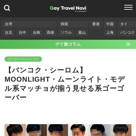
台湾
韓国
香港
中国
タイ
台北
台中
台南
高雄
ソウル
釜山
上海
バンコク
ゲイ旅コラム
ゴーゴーバー-バンコク
【バンコク・シーロム】
MOONLIGHT・ムーンライト・モデ
ル系マッチョが揃う見せる系ゴーゴ
ーバー