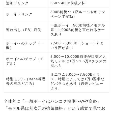
追加ドリンク
350〜400B前後／杯
300B前後〜（店ルールやキャン
ボーイドリンク
ペーンで変動）
一般ボーイ：500B前後／モデル
連れ出し（PB）店側
系：1,000B前後と言われるケー
スあり
ボーイへのチップ（一
2,500〜3,000B（ショート）と
般）
いう声が多い
5,000〜10,000B前後が目安／人
ボーイへのチップ（モ
気モデルは1万〜1.5万Bクラスの
デル）
提示も
ミニマム5,000〜7,500Bクラ
特別モデル（Babe等過
ス、時期によっては1万B要求な
去の有名どころ）
どバラつきあり（過去レビュー
より）
全体的に「一般ボーイはバンコク標準〜やや高め」
「モデル系は別次元の強気価格」という感覚で見てお