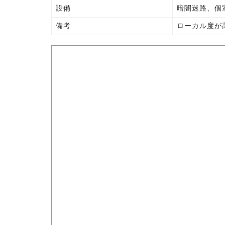
設備
暗闇迷路、個
備考
ローカル度が