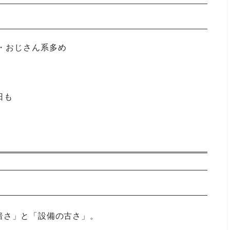
チ・おじさん系多め
日も
暗さ」と「設備の古さ」。