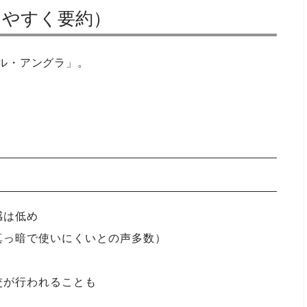
りやすく要約）
カル・アングラ」。
感は低め
真っ暗で使いにくいとの声多数）
交が行われることも