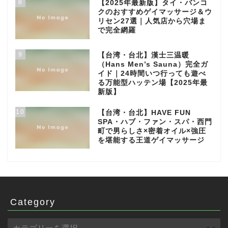
8
【2025年最新版】タイ・バンコ
クのおすすめゲイマッサージ＆ウ
リセン27選｜人気店から穴場ま
で完全網羅
9
【台湾・台北】漢士三温暖
（Hans Men’s Sauna）完全ガ
イド｜24時間いつ行っても遊べ
る万能型ハッテン場【2025年最
新版】
10
【台湾・台北】HAVE FUN
SPA・ハブ・ファン・スパ・西門
町で男らしさ×密着オイル×強圧
を堪能する王道ゲイマッサージ
Category