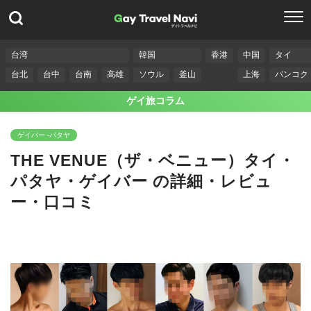
台湾
韓国
香港
中国
タイ
台北
台中
台南
高雄
ソウル
釜山
上海
バンコク
ゲイ旅コラム
ゲイバー -パタヤ
THE VENUE（ザ・ベニュー）タイ・
パタヤ・ゲイバー の詳細・レビュ
ー・口コミ