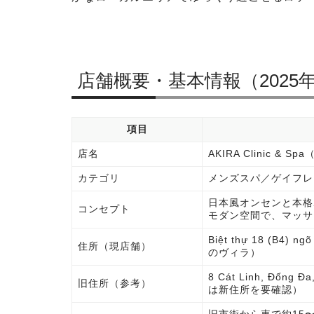
店舗概要・基本情報（2025
項目
店名
AKIRA Clinic 
カテゴリ
メンズスパ／ゲイフレ
日本風オンセンと本格
コンセプト
モダン空間で、マッサ
Biệt thự 18 (B4) n
住所（現店舗）
のヴィラ）
8 Cát Linh, Đốn
旧住所（参考）
は新住所を要確認）
旧市街から車で約15〜20