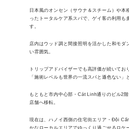
日本風のオンセン（サウナ＆スチーム）や本
ったトータルケア系スパで、ゲイ客の利用も
す。
店内はウッド調と間接照明を活かした和モダ
い雰囲気。
トリップアドバイザーでも高評価が続いてお
「施術レベルも世界の一流スパと遜色ない」
もともと市内中心部・Cát Linh通りのビル
店舗へ移転。
現在は、ハノイ西側の住宅街エリア・Đội C
かなローカルエリアでゆっくり過ごせるロケ