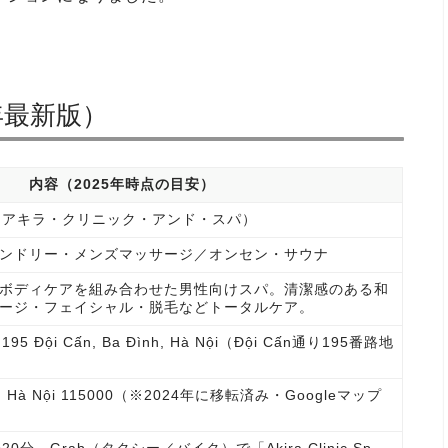
年最新版）
内容（2025年時点の目安）
& Spa（アキラ・クリニック・アンド・スパ）
ンドリー・メンズマッサージ／オンセン・サウナ
ボディケアを組み合わせた男性向けスパ。清潔感のある和
ージ・フェイシャル・脱毛などトータルケア。
gõ 195 Đội Cấn, Ba Đình, Hà Nội（Đội Cấn通り195番路地
g Đa, Hà Nội 115000（※2024年に移転済み・Googleマップ
分。Grab（タクシー／バイク）で「Akira Clinic Sp