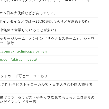
ベトナム日本大使館などがあるエリア）
目安（ボインタイなどでは〜23:30表記もあり／夜遅めもOK）
中無休で営業していることが多い）
ッサージルーム、オンセン（サウナ＆スチーム）、シャワ
ッド複数
k.com/akiraclinicspaformen
m.com/akiraclinicspa/
ジットカード可との口コミあり
ム人男性セラピスト＋ローカル客・日本人含む外国人旅行者
掲げつつ、セラピストやチップ次第でちょっとエロ寄りの
いゲイフレンドリー店。