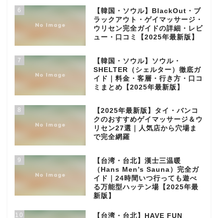
6
【韓国・ソウル】BlackOut・ブ
ラックアウト・ゲイマッサージ・
ウリセン完全ガイドの詳細・レビ
ュー・口コミ【2025年最新版】
7
【韓国・ソウル】ソウル・
SHELTER（シェルター）徹底ガ
イド｜料金・客層・行き方・口コ
ミまとめ【2025年最新版】
8
【2025年最新版】タイ・バンコ
クのおすすめゲイマッサージ＆ウ
リセン27選｜人気店から穴場ま
で完全網羅
9
【台湾・台北】漢士三温暖
（Hans Men’s Sauna）完全ガ
イド｜24時間いつ行っても遊べ
る万能型ハッテン場【2025年最
新版】
10
【台湾・台北】HAVE FUN