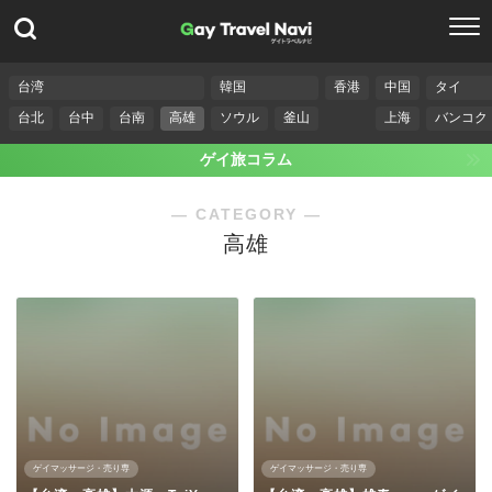
台湾
韓国
香港
中国
タイ
台北
台中
台南
高雄
ソウル
釜山
上海
バンコク
ゲイ旅コラム
― CATEGORY ―
高雄
ゲイマッサージ・売り専
ゲイマッサージ・売り専