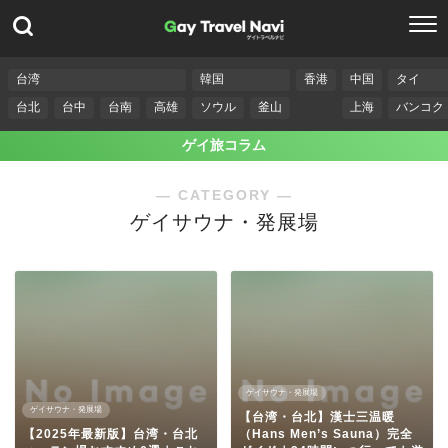
台湾
韓国
香港
中国
タイ
台北
台中
台南
高雄
ソウル
釜山
上海
バンコク
ゲイ旅コラム
― CATEGORY ―
ゲイサウナ・発展場
ゲイサウナ・発展場
ゲイサウナ・発展場
【台湾・台北】漢士三温暖
【2025年最新版】台湾・台北
（Hans Men’s Sauna）完全