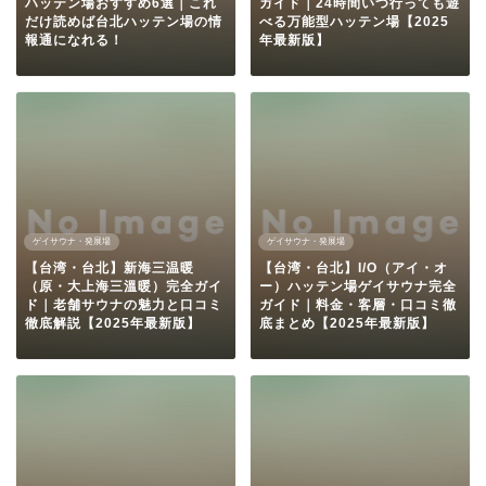
ハッテン場おすすめ6選｜これ
ガイド｜24時間いつ行っても遊
だけ読めば台北ハッテン場の情
べる万能型ハッテン場【2025
報通になれる！
年最新版】
ゲイサウナ・発展場
ゲイサウナ・発展場
【台湾・台北】新海三温暖
【台湾・台北】I/O（アイ・オ
（原・大上海三溫暖）完全ガイ
ー）ハッテン場ゲイサウナ完全
ド｜老舗サウナの魅力と口コミ
ガイド｜料金・客層・口コミ徹
徹底解説【2025年最新版】
底まとめ【2025年最新版】