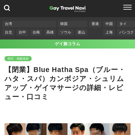
台湾
韓国
香港
中国
タイ
台北
台中
台南
高雄
ソウル
釜山
上海
バンコク
ゲイ旅コラム
閉店・掲載保留
【閉業】Blue Hatha Spa（ブルー・
ハタ・スパ）カンボジア・シュリム
アップ・ゲイマサージの詳細・レビ
ュー・口コミ