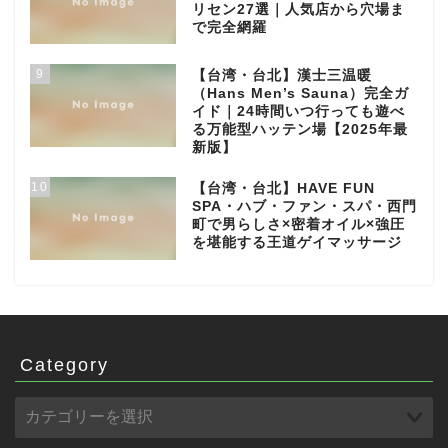
リセン27選｜人気店から穴場ま
で完全網羅
9
【台湾・台北】漢士三温暖
（Hans Men’s Sauna）完全ガ
イド｜24時間いつ行っても遊べ
る万能型ハッテン場【2025年最
新版】
10
【台湾・台北】HAVE FUN
SPA・ハブ・ファン・スパ・西門
町で男らしさ×密着オイル×強圧
を堪能する王道ゲイマッサージ
Category