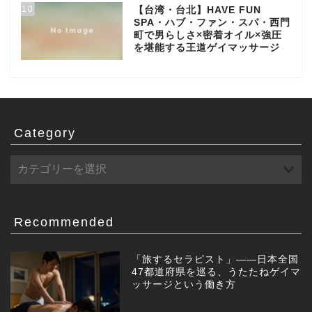
10
【台湾・台北】HAVE FUN
SPA・ハブ・ファン・スパ・西門
町で男らしさ×密着オイル×強圧
を堪能する王道ゲイマッサージ
Category
Recommended
「旅するセラピスト」——日本全国
47都道府県を巡る、うたたねゲイマ
ッサージという働き方