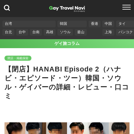
台湾
韓国
香港
中国
タイ
台北
台中
台南
高雄
ソウル
釜山
上海
バンコク
ゲイ旅コラム
閉店・掲載保留
【閉店】HANABI Episode 2（ハナ
ビ・エピソード・ツー）韓国・ソウ
ル・ゲイバーの詳細・レビュー・口コ
ミ