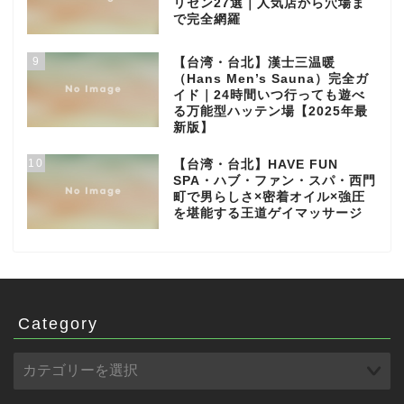
リセン27選｜人気店から穴場ま
で完全網羅
9
【台湾・台北】漢士三温暖
（Hans Men’s Sauna）完全ガ
イド｜24時間いつ行っても遊べ
る万能型ハッテン場【2025年最
新版】
10
【台湾・台北】HAVE FUN
SPA・ハブ・ファン・スパ・西門
町で男らしさ×密着オイル×強圧
を堪能する王道ゲイマッサージ
Category