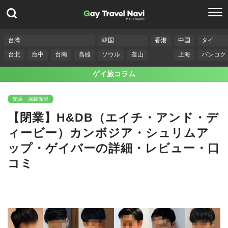
台湾
韓国
香港
中国
タイ
台北
台中
台南
高雄
ソウル
釜山
上海
バンコク
ゲイ旅コラム
閉店・掲載保留
【閉業】H&DB（エイチ・アンド・デ
ィービー）カンボジア・シュリムア
ップ・ゲイバーの詳細・レビュー・口
コミ