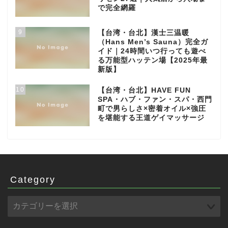
で完全網羅
9
【台湾・台北】漢士三温暖
（Hans Men’s Sauna）完全ガ
イド｜24時間いつ行っても遊べ
る万能型ハッテン場【2025年最
新版】
10
【台湾・台北】HAVE FUN
SPA・ハブ・ファン・スパ・西門
町で男らしさ×密着オイル×強圧
を堪能する王道ゲイマッサージ
Category