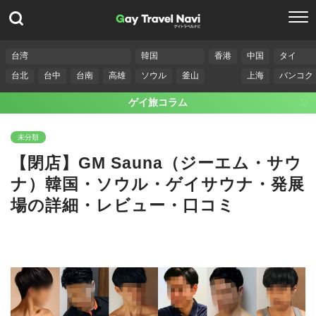
台湾
韓国
香港
中国
タイ
台北
台中
台南
高雄
ソウル
釜山
上海
バンコク
ゲイ旅コラム
未分類
【閉店】GM Sauna（ジーエム・サウ
ナ）韓国・ソウル・ゲイサウナ・発展
場の詳細・レビュー・口コミ