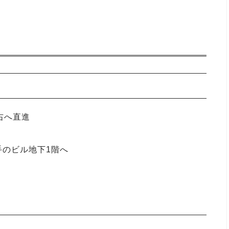
右へ直進
手のビル地下1階へ