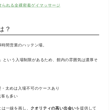
けられる全裸密着ゲイマッサージ
は？
24時間営業のハッテン場。
で」という入場制限があるため、館内の雰囲気は濃厚そ
型・太めは入場不可のケースあり
光客も多い
とは一線を画し、
クオリティの高い出会い
を提供して