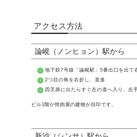
アクセス方法
論峴（ノンヒョン）駅から
地下鉄7号線「論峴駅」5番出口を出て
2つ目の角を右折し、直進
四叉路に出たらすぐ左の道へ入り、左
ビル1階が焼肉屋の建物が目印です。
新沙（シンサ）駅から