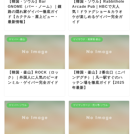
【韓国・ソウル】Bar
【韓国・ソウル】Rabbithole
GNOME（バー・ノーム）｜鍾
Arcade Pub｜HBCで大人
路の隠れ家ゲイバー徹底ガイ
気！ドラァグショー＆カラオ
ド【カクテル・屋上ビュー・
ケが楽しめるゲイバー完全ガ
最新情報】
イド
ゲイバー -釜山
ゲイサウナ・発展場-釜山
【韓国・釜山】ROCK（ロッ
【韓国・釜山】2番出口（ニバ
ク）｜外国人に人気のビーオ
ンデグチ）｜凡一駅すぐのハ
ンミル・ゲイバー完全ガイド
ッテン場を徹底ガイド【2025
年最新】
ゲイバー-ソウル
ゲイマッサージ・売り専-ソウル