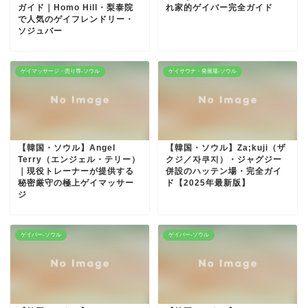
ガイド｜Homo Hill・梨泰院
れ家的ゲイバー完全ガイド
で人気のゲイフレンドリー・
ソジュバー
ゲイマッサージ・売り専-ソウル
ゲイサウナ・発展場-ソウル
【韓国・ソウル】Angel
【韓国・ソウル】Za;kuji（ザ
Terry（エンジェル・テリー）
クジ／자쿠지）・ジャグジー
｜現役トレーナーが提供する
併設のハッテン場・完全ガイ
秘密厳守の極上ゲイマッサー
ド【2025年最新版】
ジ
ゲイバー-ソウル
ゲイバー-ソウル