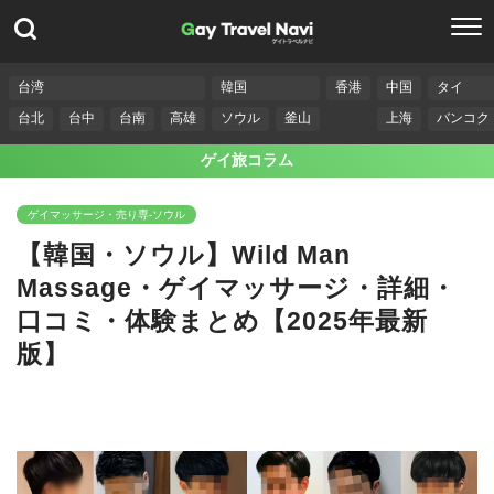
台湾
韓国
香港
中国
タイ
台北
台中
台南
高雄
ソウル
釜山
上海
バンコク
ゲイ旅コラム
ゲイマッサージ・売り専-ソウル
【韓国・ソウル】Wild Man
Massage・ゲイマッサージ・詳細・
口コミ・体験まとめ【2025年最新
版】