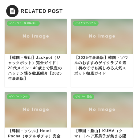
RELATED POST
ゲイサウナ・発展場-釜山
ゲイクラブ-ソウル
【韓国・釜山】Jackpot（ジ
【2025年最新版】韓国・ソウ
ャックポット）完全ガイド｜
ルのおすすめゲイクラブ９選
20代メイン・40歳まで限定の
｜初めてでも楽しめる人気ス
ハッテン場を徹底紹介【2025
ポット徹底ガイド
年最新版】
ゲイバー-ソウル
ゲイバー -釜山
【韓国・ソウル】Hotel
【韓国・釜山】KUMA（ク
Pocha（ホテルポチャ）完全
マ）｜ベア系男子が集まる隠