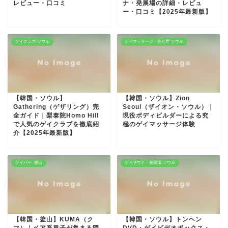
レビュー・口コミ
ナ・発展場の詳細・レビュ
ー・口コミ【2025年最新版】
ゲイクラブ-ソウル
ゲイマッサージ・売り専-ソウル
【韓国・ソウル】
【韓国・ソウル】Zion
Gathering（ゲザリング）完
Seoul（ザイオン・ソウル）｜
全ガイド｜梨泰院Homo Hill
現役ボディビルダーによる究
で人気のゲイクラブを徹底紹
極のゲイマッサージ体験
介【2025年最新版】
ゲイバー -釜山
ゲイサウナ・発展場-ソウル
【韓国・釜山】KUMA（ク
【韓国・ソウル】トンヘン
マ）｜ベア系男子が集まる隠
DVD・ゲイビデオボックス・