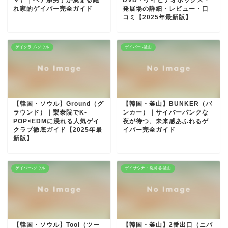
れ家的ゲイバー完全ガイド
発展場の詳細・レビュー・口
コミ【2025年最新版】
ゲイクラブ-ソウル
ゲイバー -釜山
【韓国・ソウル】Ground（グ
【韓国・釜山】BUNKER（バ
ラウンド）｜梨泰院でK-
ンカー）｜サイバーパンクな
POP×EDMに浸れる人気ゲイ
夜が待つ、未来感あふれるゲ
クラブ徹底ガイド【2025年最
イバー完全ガイド
新版】
ゲイバー-ソウル
ゲイサウナ・発展場-釜山
【韓国・ソウル】Tool（ツー
【韓国・釜山】2番出口（ニバ