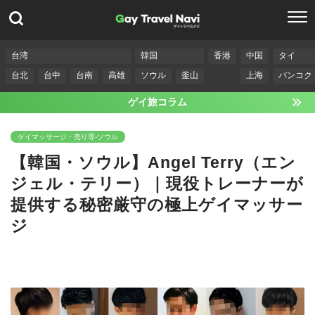
台湾
韓国
香港
中国
タイ
台北
台中
台南
高雄
ソウル
釜山
上海
バンコク
ゲイ旅コラム
ゲイマッサージ・売り専-ソウル
【韓国・ソウル】Angel Terry（エン
ジェル・テリー）｜現役トレーナーが
提供する秘密厳守の極上ゲイマッサー
ジ