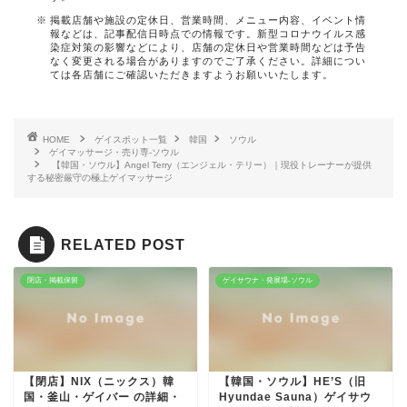
掲載店舗や施設の定休日、営業時間、メニュー内容、イベント情
報などは、記事配信日時点での情報です。新型コロナウイルス感
染症対策の影響などにより、店舗の定休日や営業時間などは予告
なく変更される場合がありますのでご了承ください。詳細につい
ては各店舗にご確認いただきますようお願いいたします。
HOME
ゲイスポット一覧
韓国
ソウル
ゲイマッサージ・売り専-ソウル
【韓国・ソウル】Angel Terry（エンジェル・テリー）｜現役トレーナーが提供
する秘密厳守の極上ゲイマッサージ
RELATED POST
閉店・掲載保留
ゲイサウナ・発展場-ソウル
【閉店】NIX（ニックス）韓
【韓国・ソウル】HE’S（旧
国・釜山・ゲイバー の詳細・
Hyundae Sauna）ゲイサウ