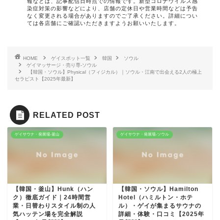
報などは、記事配信日時点での情報です。新型コロナウイルス感
染症対策の影響などにより、店舗の定休日や営業時間などは予告
なく変更される場合がありますのでご了承ください。詳細につい
ては各店舗にご確認いただきますようお願いいたします。
HOME
ゲイスポット一覧
韓国
ソウル
ゲイマッサージ・売り専-ソウル
【韓国・ソウル】Physical（フィジカル）｜ソウル・江南で出会える2人の極上
セラピスト【2025年最新】
RELATED POST
ゲイサウナ・発展場-釜山
ゲイサウナ・発展場-ソウル
【韓国・釜山】Hunk（ハン
【韓国・ソウル】Hamilton
ク）徹底ガイド｜24時間営
Hotel（ハミルトン・ホテ
業・日替わりスタイル制の人
ル）・ゲイが集まるサウナの
気ハッテン場を完全解説
詳細・体験・口コミ【2025年