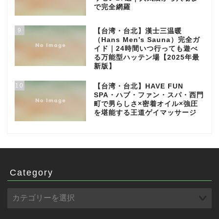
で完全網羅
9
【台湾・台北】漢士三温暖
（Hans Men’s Sauna）完全ガ
イド｜24時間いつ行っても遊べ
る万能型ハッテン場【2025年最
新版】
10
【台湾・台北】HAVE FUN
SPA・ハブ・ファン・スパ・西門
町で男らしさ×密着オイル×強圧
を堪能する王道ゲイマッサージ
Category