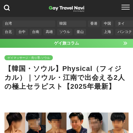
台湾
韓国
香港
中国
タイ
台北
台中
台南
高雄
ソウル
釜山
上海
バンコク
ゲイ旅コラム
ゲイマッサージ・売り専-ソウル
【韓国・ソウル】Physical（フィジ
カル）｜ソウル・江南で出会える2人
の極上セラピスト【2025年最新】