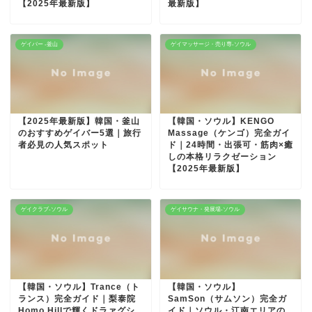
【2025年最新版】
最新版】
ゲイバー -釜山
ゲイマッサージ・売り専-ソウル
【2025年最新版】韓国・釜山
【韓国・ソウル】KENGO
のおすすめゲイバー5選｜旅行
Massage（ケンゴ）完全ガイ
者必見の人気スポット
ド｜24時間・出張可・筋肉×癒
しの本格リラクゼーション
【2025年最新版】
ゲイクラブ-ソウル
ゲイサウナ・発展場-ソウル
【韓国・ソウル】Trance（ト
【韓国・ソウル】
ランス）完全ガイド｜梨泰院
SamSon（サムソン）完全ガ
Homo Hillで輝くドラァグシ
イド｜ソウル・江南エリアの