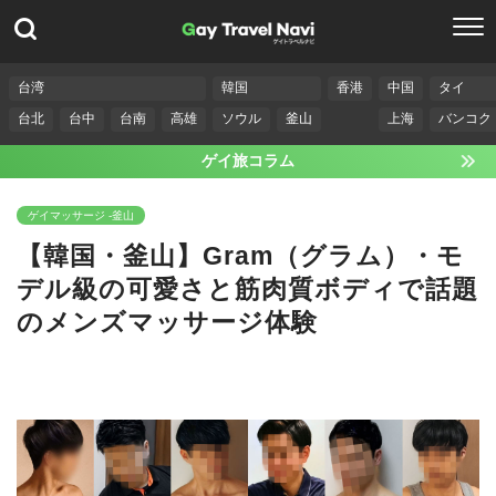
台湾
韓国
香港
中国
タイ
台北
台中
台南
高雄
ソウル
釜山
上海
バンコク
ゲイ旅コラム
ゲイマッサージ -釜山
【韓国・釜山】Gram（グラム）・モ
デル級の可愛さと筋肉質ボディで話題
のメンズマッサージ体験