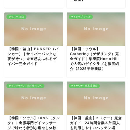
ゲイバー -釜山
ゲイクラブ-ソウル
【韓国・釜山】BUNKER（バ
【韓国・ソウル】
ンカー）｜サイバーパンクな
Gathering（ゲザリング）完
夜が待つ、未来感あふれるゲ
全ガイド｜梨泰院Homo Hill
イバー完全ガイド
で人気のゲイクラブを徹底紹
介【2025年最新版】
ゲイマッサージ・売り専-ソウル
ゲイサウナ・発展場-釜山
【韓国・ソウル】TANK（タン
【韓国・釜山】K（ケー）完全
ク）｜出張専門ゲイマッサー
ガイド｜24時間営業＆外国人
ジで味わう特別な癒やし体験
も利用しやすいハッテン場・