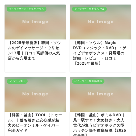
ゲイマッサージ・売り専-ソウル
ゲイサウナ・発展場-ソウル
【2025年最新版】韓国・ソウ
【韓国・ソウル】Magic
ルのゲイマッサージ・ウリセ
DVD（マジック・DVD）・ゲ
ン17選｜口コミ高評価の人気
イビデオボックス・発展場の
店から穴場まで
詳細・レビュー・口コミ
【2025年最新】
ゲイバー -釜山
ゲイサウナ・発展場-釜山
【韓国・釜山】TOOL（トゥー
【韓国・釜山】ボミルDVD｜
ル）｜落ち着きと安心感が魅
凡一駅すぐ！太め好き・大人
力のビーオンミル・ゲイバー
世代が集うビデオボックス型
完全ガイド
ハッテン場を徹底解説【2025
年最新】