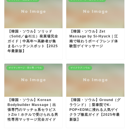
【韓国・ソウル】ソリッド
【韓国・ソウル】Zet
（Solid／솔리드）発展場完全
Massage by Si-Hyuck｜江
ガイド｜中高年〜高齢者が集
南で味わうボーイフレンド体
まるハッテンスポット【2025
験型ゲイマッサージ
年最新版】
ゲイマッサージ・売り専-ソウル
ゲイクラブ-ソウル
【韓国・ソウル】Korean
【韓国・ソウル】Ground（グ
Bodybuilder Massage｜出
ラウンド）｜梨泰院でK-
張専門のマッチョ系セラピス
POP×EDMに浸れる人気ゲイ
トZio！ホテルで受けられる男
クラブ徹底ガイド【2025年最
性専用マッサージ完全ガイド
新版】