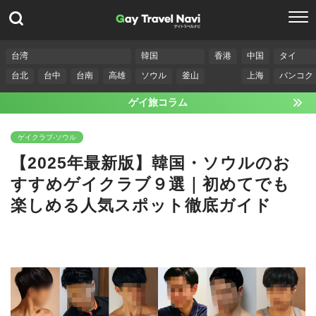
台湾
韓国
香港
中国
タイ
台北
台中
台南
高雄
ソウル
釜山
上海
バンコク
ゲイ旅コラム
ゲイクラブ-ソウル
【2025年最新版】韓国・ソウルのお
すすめゲイクラブ９選｜初めてでも
楽しめる人気スポット徹底ガイド