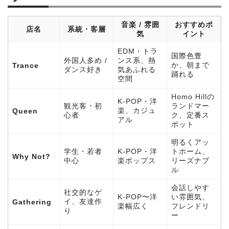
音楽 / 雰囲
おすすめポ
店名
系統・客層
気
イント
EDM・トラ
国際色豊
外国人多め /
ンス系、熱
か、朝まで
Trance
ダンス好き
気あふれる
踊れる
空間
Homo Hillの
K-POP・洋
観光客・初
ランドマー
楽、カジュ
Queen
心者
ク、定番ス
アル
ポット
明るくアッ
学生・若者
K-POP・洋
トホーム、
Why Not?
中心
楽ポップス
リーズナブ
ル
会話しやす
社交的なゲ
K-POP〜洋
い雰囲気、
イ、友達作
Gathering
楽幅広く
フレンドリ
り
ー