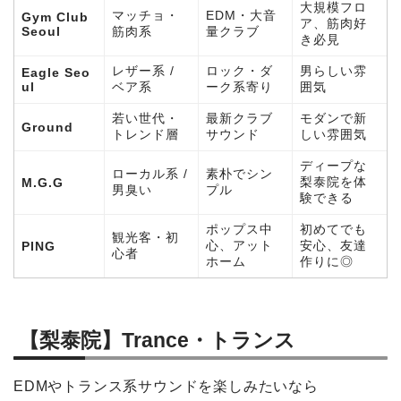
大規模フロ
マッチョ・
EDM・大音
Gym Club
ア、筋肉好
Seoul
筋肉系
量クラブ
き必見
レザー系 /
ロック・ダ
男らしい雰
Eagle Seo
ul
ベア系
ーク系寄り
囲気
若い世代・
最新クラブ
モダンで新
Ground
トレンド層
サウンド
しい雰囲気
ディープな
ローカル系 /
素朴でシン
梨泰院を体
M.G.G
男臭い
プル
験できる
ポップス中
初めてでも
観光客・初
心、アット
安心、友達
PING
心者
ホーム
作りに◎
【梨泰院】Trance・トランス
EDMやトランス系サウンドを楽しみたいなら