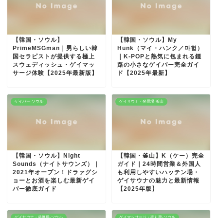
【韓国・ソウル】
【韓国・ソウル】My
PrimeMSGman｜男らしい韓
Hunk（マイ・ハンク／마헝）
国セラピストが提供する極上
｜K-POPと熱気に包まれる鍾
スウェディッシュ・ゲイマッ
路の小さなゲイバー完全ガイ
サージ体験【2025年最新版】
ド【2025年最新】
ゲイバー-ソウル
ゲイサウナ・発展場-釜山
【韓国・ソウル】Night
【韓国・釜山】K（ケー）完全
Sounds（ナイトサウンズ）｜
ガイド｜24時間営業＆外国人
2021年オープン！ドラァグシ
も利用しやすいハッテン場・
ョーとお酒を楽しむ最新ゲイ
ゲイサウナの魅力と最新情報
バー徹底ガイド
【2025年版】
ゲイサウナ・発展場-ソウル
ゲイマッサージ・売り専-ソウル